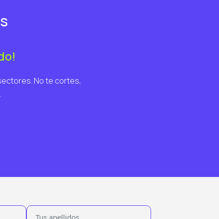
es
do!
sectores. No te cortes,
.