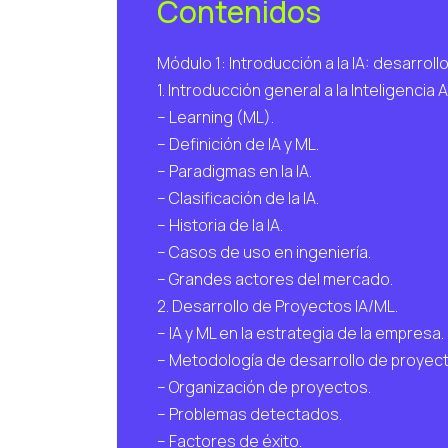
Contenidos
Módulo 1: Introducción a la IA: desarrol
1. Introducción general a la Inteligencia A
– Learning (ML).
– Definición de IA y ML.
– Paradigmas en la IA.
– Clasificación de la IA.
– Historia de la IA.
– Casos de uso en ingeniería.
– Grandes actores del mercado.
2. Desarrollo de Proyectos IA/ML.
– IA y ML en la estrategia de la empresa.
– Metodología de desarrollo de proyect
– Organización de proyectos.
– Problemas detectados.
– Factores de éxito.