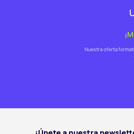
U
¡M
Nuestra oferta formati
¡Únete a nuestra newslett