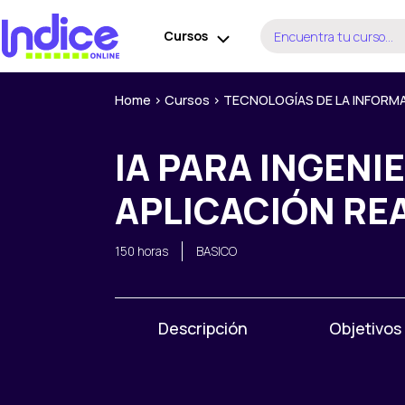
Ir
Buscar
al
Cursos
por:
contenido
Home
>
Cursos
>
TECNOLOGÍAS DE LA INFORM
IA PARA INGENI
APLICACIÓN RE
150 horas
BASICO
Descripción
Objetivos