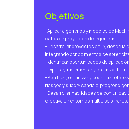
Objetivos
-Aplicar algoritmos y modelos de Machin
datos en proyectos de ingeniería.
-Desarrollar proyectos de IA, desde la 
integrando conocimientos de aprendiza
-Identificar oportunidades de aplicación
-Explorar, implementar y optimizar técn
-Planificar, organizar y coordinar etap
riesgos y supervisando el progreso gen
-Desarrollar habilidades de comunicaci
efectiva en entornos multidisciplinares.