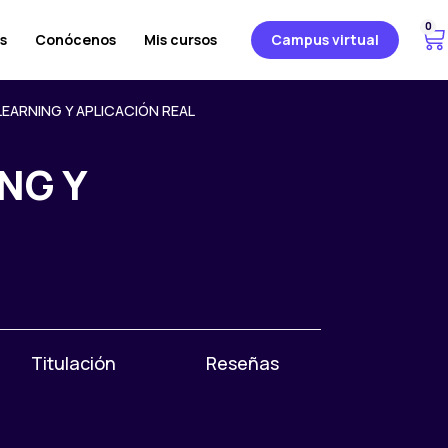
0
C
s
Conócenos
Mis cursos
Campus virtual
a
r
r
LEARNING Y APLICACIÓN REAL
i
t
NG Y
o
Titulación
Reseñas