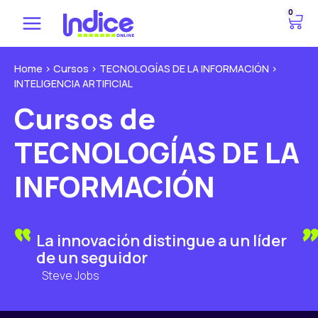
Ir
0
C
al
a
contenido
r
r
Home
>
Cursos
>
TECNOLOGÍAS DE LA INFORMACIÓN
>
INTELIGENCIA ARTIFICIAL
i
t
Cursos de
o
TECNOLOGÍAS DE LA
INFORMACIÓN
La innovación distingue a un líder
de un seguidor
Steve Jobs