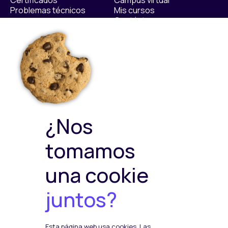
Certificados
Campus virtual
Problemas técnicos
Mis cursos
Contáctanos​
Políticas
Sellos de calidad
Política Privacidad
Política de Cookies
Política de ventas y
devoluciones
Política de Calidad y
¿Nos
Medioambiente
Política de Seguridad de la
tomamos
Información
una cookie
juntos?
Plataformas de pago
Esta página web usa cookies. Las