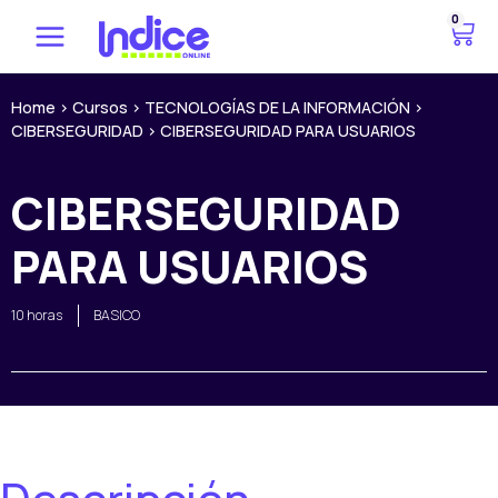
Ir
0
C
al
a
contenido
r
r
Home
>
Cursos
>
TECNOLOGÍAS DE LA INFORMACIÓN
>
CIBERSEGURIDAD
>
CIBERSEGURIDAD PARA USUARIOS
i
t
o
CIBERSEGURIDAD
PARA USUARIOS
10 horas
BASICO