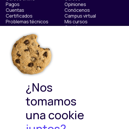
Pagos
Opiniones
Cuentas
Conócenos
Certificados
Campus virtual
Problemas técnicos
Mis cursos
Contáctanos​
Políticas
Sellos de calidad
Política Privacidad
Política de Cookies
Política de ventas y
devoluciones
Política de Calidad y
¿Nos
Medioambiente
Política de Seguridad de la
tomamos
Información
una cookie
juntos?
Plataformas de pago