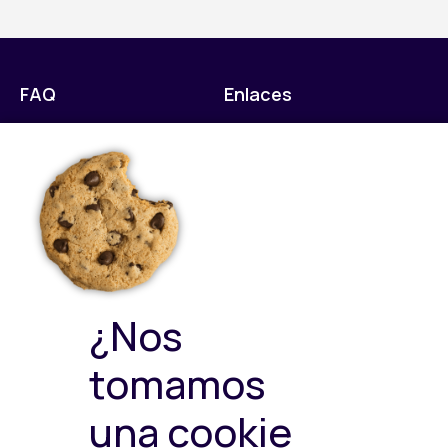
FAQ
Enlaces
Cursos online
Cursos
Pagos
Opiniones
Cuentas
Conócenos
Certificados
Campus virtual
Problemas técnicos
Mis cursos
Contáctanos​
Políticas
Sellos de calidad
¿Nos
Política Privacidad
Política de Cookies
tomamos
Política de ventas y
devoluciones
una cookie
Política de Calidad y
Medioambiente