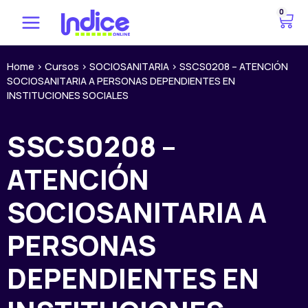
Ir
0
C
al
a
contenido
r
r
Home
>
Cursos
>
SOCIOSANITARIA
>
SSCS0208 – ATENCIÓN
SOCIOSANITARIA A PERSONAS DEPENDIENTES EN
i
INSTITUCIONES SOCIALES
t
o
SSCS0208 –
ATENCIÓN
SOCIOSANITARIA A
PERSONAS
DEPENDIENTES EN