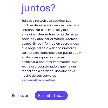
juntos?
Política de Seguridad de la
Información
Esta página web usa cookies. Las
cookies de este sitio web se usan para
personalizar el contenido y los
Plataformas de pago
anuncios, ofrecer funciones de redes
sociales y analizar el tráfico. Además,
compartimos información sobre el uso
que haga del sitio web con nuestros
Social Media
partners de redes sociales, publicidad y
F
I
T
análisis web, quienes pueden
a
n
w
combinarla con otra información que
les haya proporcionado o que hayan
c
s
i
recopilado a partir del uso que haya
hecho de sus servicios.
e
t
t
Personalizar cookies
b
a
t
Política de Cookies
o
g
e
Rechazar
Permitir todas
© 2022 Índice Online. Todos los derechos reservados.
o
r
r
k
a
Política Privacidad