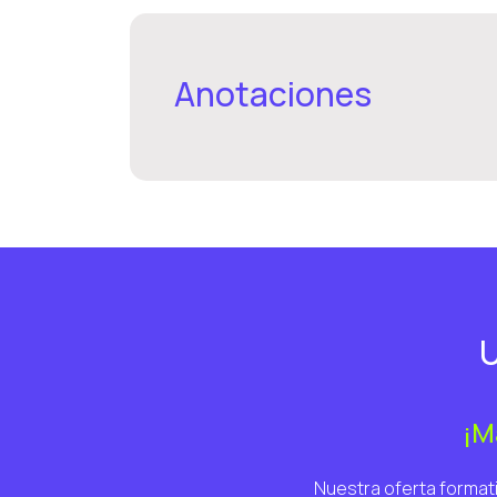
Anotaciones
U
¡M
Nuestra oferta formati