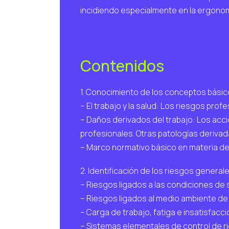
incidiendo especialmente en la ergonomí
Contenidos
1. Conocimiento de los conceptos básico
– El trabajo y la salud: Los riesgos profe
– Daños derivados del trabajo: Los acc
profesionales. Otras patologías derivada
– Marco normativo básico en materia de
2. Identificación de los riesgos general
– Riesgos ligados a las condiciones de 
– Riesgos ligados al medio ambiente de t
– Carga de trabajo, fatiga e insatisfacció
– Sistemas elementales de control de r