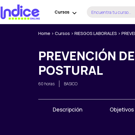
Ir
Buscar
al
Cursos
por:
contenido
Home
>
Cursos
>
RIESGOS LABORALES
>
PREVE
PREVENCIÓN DE
POSTURAL
60 horas
BASICO
Descripción
Objetivos