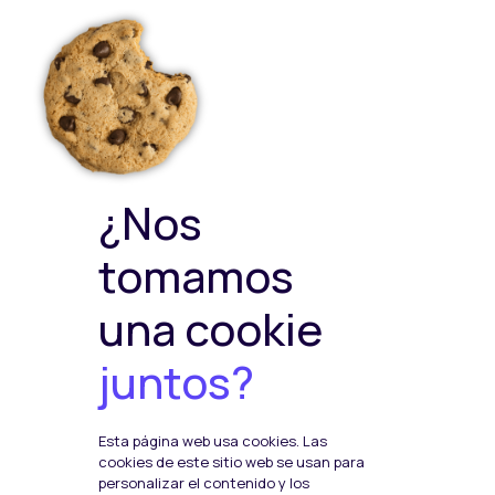
Políticas
Sellos de calidad
Política Privacidad
Política de Cookies
Política de ventas y
devoluciones
Política de Calidad y
¿Nos
Medioambiente
Política de Seguridad de la
tomamos
Información
una cookie
juntos?
Plataformas de pago
Esta página web usa cookies. Las
Social Media
cookies de este sitio web se usan para
F
I
T
personalizar el contenido y los