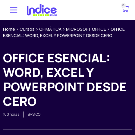
Ir
0
C
al
a
contenido
r
r
Home
>
Cursos
>
OFIMÁTICA
>
MICROSOFT OFFICE
>
OFFICE
ESENCIAL: WORD, EXCEL Y POWERPOINT DESDE CERO
i
t
o
OFFICE ESENCIAL:
WORD, EXCEL Y
POWERPOINT DESDE
CERO
100 horas
BASICO