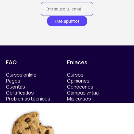
¡Me apunto!
FAQ
Enlaces
Cursos online
Cursos
Pagos
Opiniones
Cuentas
Conócenos
Certificados
Campus virtual
Problemas técnicos
Mis cursos
Contáctanos​
Políticas
Sellos de calidad