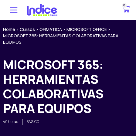
Ir
0
C
al
a
contenido
r
r
Home
>
Cursos
>
OFIMÁTICA
>
MICROSOFT OFFICE
>
MICROSOFT 365: HERRAMIENTAS COLABORATIVAS PARA
i
EQUIPOS
t
o
MICROSOFT 365:
HERRAMIENTAS
COLABORATIVAS
PARA EQUIPOS
40 horas
BASICO