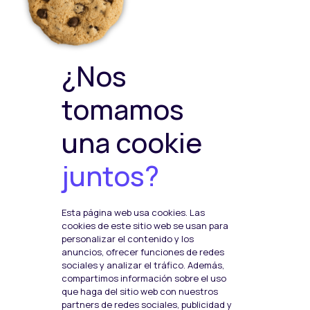
Política Privacidad
Política de Cookies
Política de ventas y
devoluciones
Política de Calidad y
¿Nos
Medioambiente
Política de Seguridad de la
tomamos
Información
una cookie
juntos?
Plataformas de pago
Esta página web usa cookies. Las
Social Media
cookies de este sitio web se usan para
F
I
T
personalizar el contenido y los
anuncios, ofrecer funciones de redes
a
n
w
sociales y analizar el tráfico. Además,
c
s
i
compartimos información sobre el uso
que haga del sitio web con nuestros
e
t
t
partners de redes sociales, publicidad y