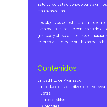
Este curso está diseñado para alumnos 
más avanzadas.
Los objetivos de este curso incluyen el
avanzadas, el trabajo con tablas de dato
gráficos y el uso del formato condicion
errores y a proteger sus hojas de traba
Contenidos
Unidad 1: Excel Avanzado
– Introducción y objetivos del nivel ava
– Listas
– Filtros y tablas
– Subtotales