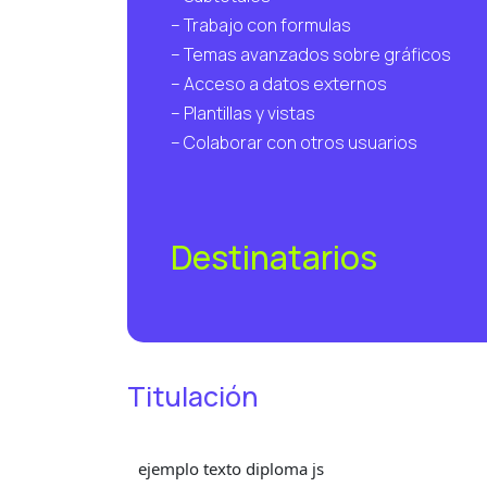
– Trabajo con formulas
– Temas avanzados sobre gráficos
– Acceso a datos externos
– Plantillas y vistas
– Colaborar con otros usuarios
Destinatarios
Titulación
ejemplo texto diploma js