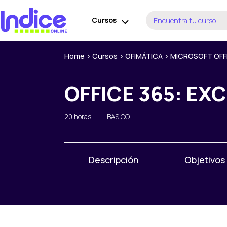
Ir
Buscar
al
Cursos
por:
contenido
Home
>
Cursos
>
OFIMÁTICA
>
MICROSOFT OFF
OFFICE 365: EX
20 horas
BASICO
Descripción
Objetivos