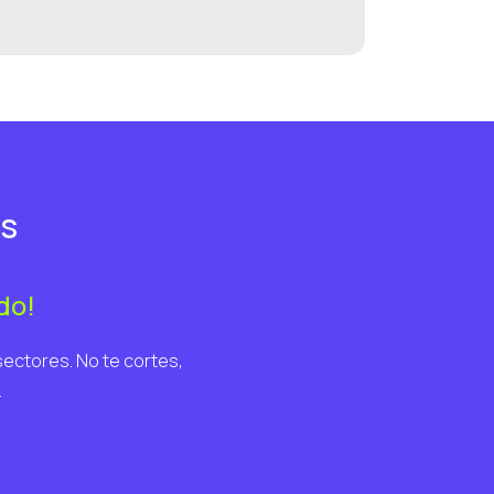
es
do!
sectores. No te cortes,
.