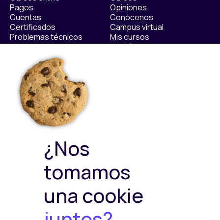
Pagos
Opiniones
Cuentas
Conócenos
Certificados
Campus virtual
Problemas técnicos
Mis cursos
Contáctanos​
Políticas
Sellos de calidad
Política Privacidad
Política de Cookies
Política de ventas y
devoluciones
Política de Calidad y
¿Nos
Medioambiente
Política de Seguridad de la
tomamos
Información
una cookie
juntos?
Plataformas de pago