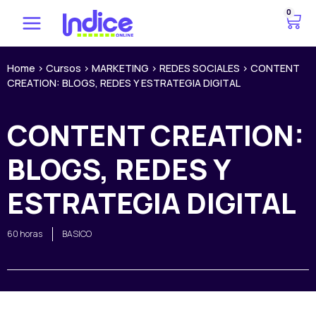
Ir
0
C
al
a
contenido
r
r
Home
>
Cursos
>
MARKETING
>
REDES SOCIALES
>
CONTENT
CREATION: BLOGS, REDES Y ESTRATEGIA DIGITAL
i
t
o
CONTENT CREATION:
BLOGS, REDES Y
ESTRATEGIA DIGITAL
60 horas
BASICO