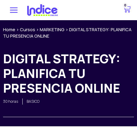
Ir
0
C
al
a
contenido
r
r
Home
>
Cursos
>
MARKETING
>
DIGITAL STRATEGY: PLANIFICA
TU PRESENCIA ONLINE
i
t
o
DIGITAL STRATEGY:
PLANIFICA TU
PRESENCIA ONLINE
30 horas
BASICO