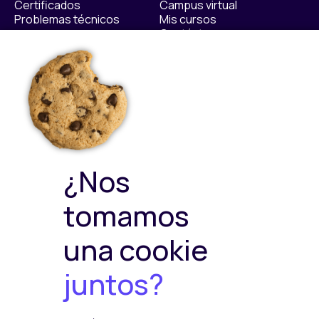
Certificados
Campus virtual
Problemas técnicos
Mis cursos
Contáctanos​
Políticas
Sellos de calidad
Política Privacidad
Política de Cookies
Política de ventas y
devoluciones
Política de Calidad y
¿Nos
Medioambiente
Política de Seguridad de la
tomamos
Información
una cookie
juntos?
Plataformas de pago