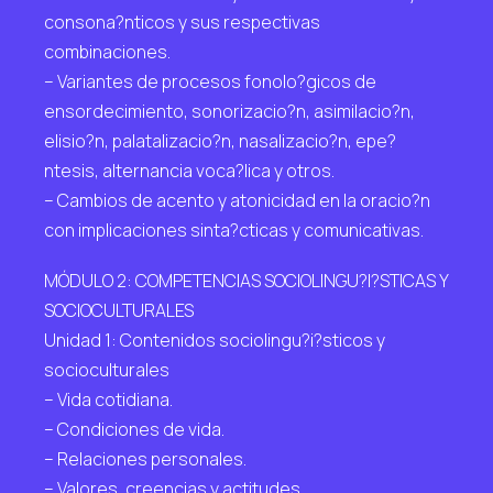
consona?nticos y sus respectivas
combinaciones.
– Variantes de procesos fonolo?gicos de
ensordecimiento, sonorizacio?n, asimilacio?n,
elisio?n, palatalizacio?n, nasalizacio?n, epe?
ntesis, alternancia voca?lica y otros.
– Cambios de acento y atonicidad en la oracio?n
con implicaciones sinta?cticas y comunicativas.
MÓDULO 2: COMPETENCIAS SOCIOLINGU?I?STICAS Y
SOCIOCULTURALES
Unidad 1: Contenidos sociolingu?i?sticos y
socioculturales
– Vida cotidiana.
– Condiciones de vida.
– Relaciones personales.
– Valores, creencias y actitudes.