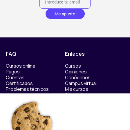
¡Me apunto!
FAQ
Enlaces
Cursos online
Cursos
Pagos
Opiniones
Cuentas
Conócenos
Certificados
Campus virtual
Problemas técnicos
Mis cursos
Contáctanos​
Políticas
Sellos de calidad
Política Privacidad