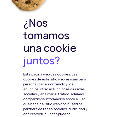
Política de Cookies
Política de ventas y
devoluciones
Política de Calidad y
¿Nos
Medioambiente
Política de Seguridad de la
tomamos
Información
una cookie
juntos?
Plataformas de pago
Esta página web usa cookies. Las
Social Media
cookies de este sitio web se usan para
F
I
T
personalizar el contenido y los
anuncios, ofrecer funciones de redes
a
n
w
sociales y analizar el tráfico. Además,
c
s
i
compartimos información sobre el uso
que haga del sitio web con nuestros
e
t
t
partners de redes sociales, publicidad y
b
a
t
análisis web, quienes pueden
Política de Cookies