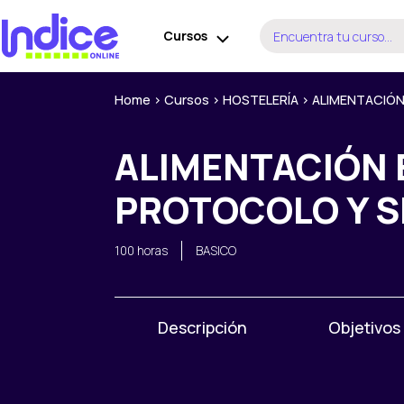
Ir
Buscar
al
Cursos
por:
contenido
Home
>
Cursos
>
HOSTELERÍA
>
ALIMENTACIÓN
ALIMENTACIÓN 
PROTOCOLO Y 
100 horas
BASICO
Descripción
Objetivos