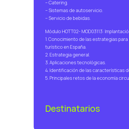
– Catering.
– Sistemas de autoservicio.
– Servicio de bebidas.
Módulo HOTT02- MOD03113: Implantación 
1. Conocimiento de las estrategias para 
turístico en España.
2. Estrategia general.
3. Aplicaciones tecnológicas.
4. Identificación de las características d
5. Principales retos de la economía circu
Destinatarios