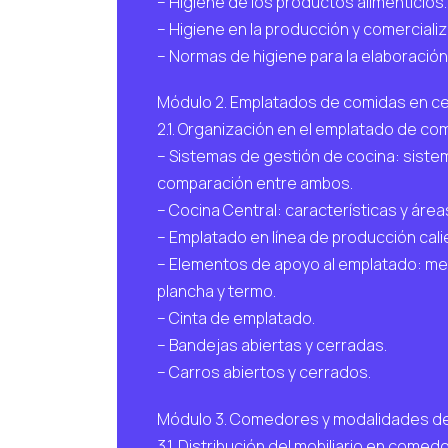
– Higiene de los productos alimenticios.
– Higiene en la producción y comerciali
– Normas de higiene para la elaboración
Módulo 2. Emplatados de comidas en ce
2.1. Organización en el emplatado de co
– Sistemas de gestión de cocina: sistem
comparación entre ambos.
– Cocina Central: características y área
– Emplatado en línea de producción calie
– Elementos de apoyo al emplatado: mesa
plancha y termo.
– Cinta de emplatado.
– Bandejas abiertas y cerradas.
– Carros abiertos y cerrados.
Módulo 3. Comedores y modalidades de 
3.1. Distribución del mobiliario en comedo