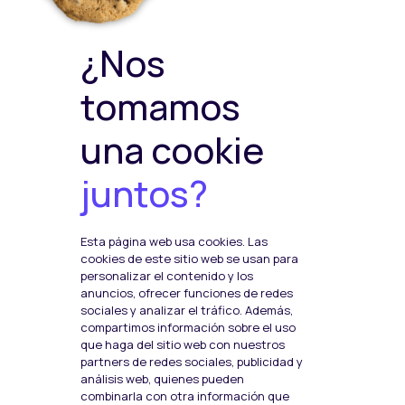
Política de ventas y
devoluciones
Política de Calidad y
¿Nos
Medioambiente
Política de Seguridad de la
tomamos
Información
una cookie
juntos?
Plataformas de pago
Esta página web usa cookies. Las
Social Media
cookies de este sitio web se usan para
F
I
T
personalizar el contenido y los
anuncios, ofrecer funciones de redes
a
n
w
sociales y analizar el tráfico. Además,
c
s
i
compartimos información sobre el uso
que haga del sitio web con nuestros
e
t
t
partners de redes sociales, publicidad y
b
a
t
análisis web, quienes pueden
Política de Cookies
combinarla con otra información que