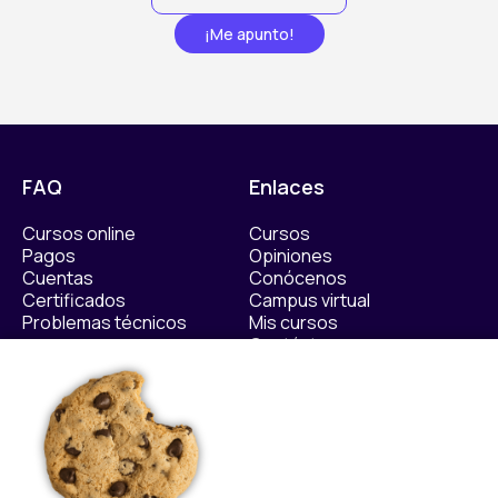
¡Me apunto!
FAQ
Enlaces
Cursos online
Cursos
Pagos
Opiniones
Cuentas
Conócenos
Certificados
Campus virtual
Problemas técnicos
Mis cursos
Contáctanos​
Políticas
Sellos de calidad
Política Privacidad
Política de Cookies