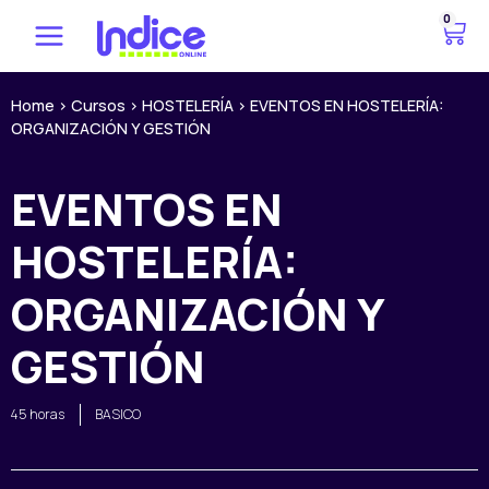
Ir
0
C
al
a
contenido
r
r
Home
>
Cursos
>
HOSTELERÍA
>
EVENTOS EN HOSTELERÍA:
ORGANIZACIÓN Y GESTIÓN
i
t
o
EVENTOS EN
HOSTELERÍA:
ORGANIZACIÓN Y
GESTIÓN
45 horas
BASICO