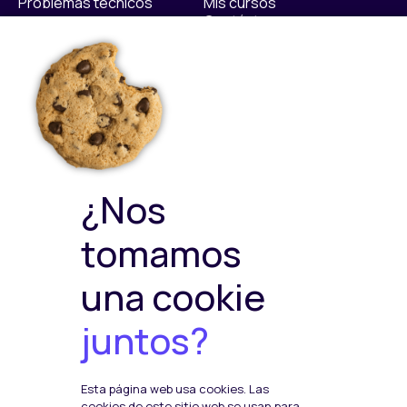
Problemas técnicos
Mis cursos
Contáctanos​
Políticas
Sellos de calidad
Política Privacidad
Política de Cookies
Política de ventas y
devoluciones
Política de Calidad y
¿Nos
Medioambiente
Política de Seguridad de la
tomamos
Información
una cookie
juntos?
Plataformas de pago
Esta página web usa cookies. Las
Social Media
cookies de este sitio web se usan para