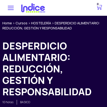
Ir
0
C
al
a
contenido
r
r
Home
>
Cursos
>
HOSTELERÍA
>
DESPERDICIO ALIMENTARIO:
REDUCCIÓN, GESTIÓN Y RESPONSABILIDAD
i
t
o
DESPERDICIO
ALIMENTARIO:
REDUCCIÓN,
GESTIÓN Y
RESPONSABILIDAD
10 horas
BASICO