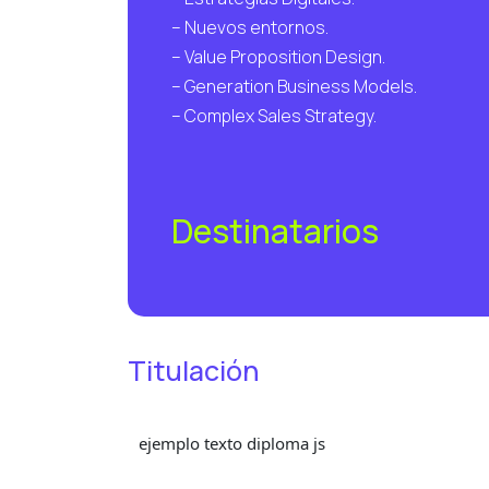
– Nuevos entornos.
– Value Proposition Design.
– Generation Business Models.
– Complex Sales Strategy.
Destinatarios
Titulación
ejemplo texto diploma js