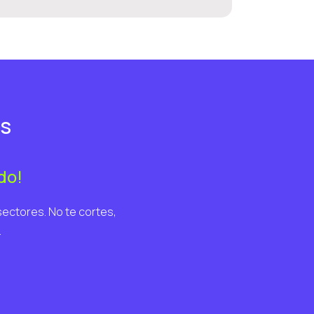
es
do!
sectores. No te cortes,
.