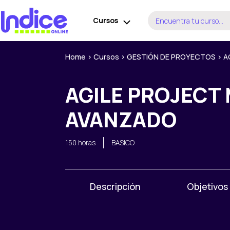
Ir
Buscar
al
Cursos
por:
contenido
Home
>
Cursos
>
GESTIÓN DE PROYECTOS
>
A
AGILE PROJECT
AVANZADO
150 horas
BASICO
Descripción
Objetivos