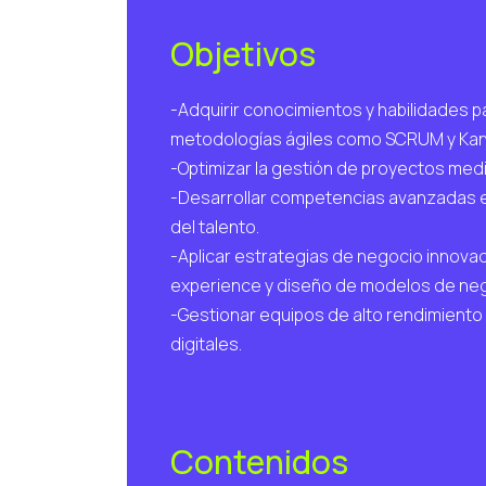
Objetivos
-Adquirir conocimientos y habilidades pa
metodologías ágiles como SCRUM y Kan
-Optimizar la gestión de proyectos medi
-Desarrollar competencias avanzadas e
del talento.
-Aplicar estrategias de negocio innova
experience y diseño de modelos de neg
-Gestionar equipos de alto rendimient
digitales.
Contenidos