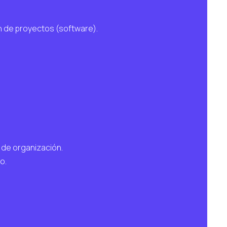
n de proyectos (software).
 de organización.
o.