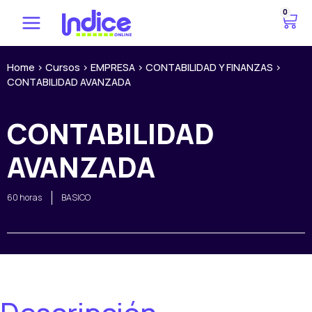
Ir
0
C
al
a
contenido
r
r
Home
>
Cursos
>
EMPRESA
>
CONTABILIDAD Y FINANZAS
>
CONTABILIDAD AVANZADA
i
t
o
CONTABILIDAD
AVANZADA
60 horas
BASICO