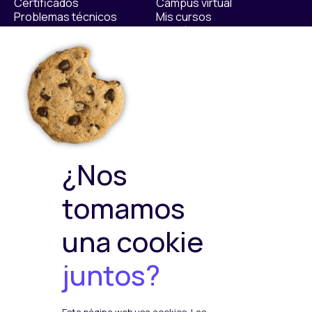
Certificados
Campus virtual
Problemas técnicos
Mis cursos
Contáctanos​
Políticas
Sellos de calidad
Política Privacidad
Política de Cookies
Política de ventas y
devoluciones
Política de Calidad y
¿Nos
Medioambiente
Política de Seguridad de la
tomamos
Información
una cookie
juntos?
Plataformas de pago