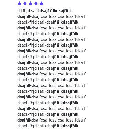
dlkfhjd saflkdsa
jf ñlkdsajfñlk
dsajñlkd
sajfdsa fdsa dsa fdsa fdsa f
dsadlkfhjd saflkdsa
jf ñlkdsajfñlk
dsajñlkd
sajfdsa fdsa dsa fdsa fdsa f
dsadlkfhjd saflkdsa
jf ñlkdsajfñlk
dsajñlkd
sajfdsa fdsa dsa fdsa fdsa f
dsadlkfhjd saflkdsa
jf ñlkdsajfñlk
dsajñlkd
sajfdsa fdsa dsa fdsa fdsa f
dsadlkfhjd saflkdsa
jf ñlkdsajfñlk
dsajñlkd
sajfdsa fdsa dsa fdsa fdsa f
dsadlkfhjd saflkdsa
jf ñlkdsajfñlk
dsajñlkd
sajfdsa fdsa dsa fdsa fdsa f
dsadlkfhjd saflkdsa
jf ñlkdsajfñlk
dsajñlkd
sajfdsa fdsa dsa fdsa fdsa f
dsadlkfhjd saflkdsa
jf ñlkdsajfñlk
dsajñlkd
sajfdsa fdsa dsa fdsa fdsa f
dsadlkfhjd saflkdsa
jf ñlkdsajfñlk
dsajñlkd
sajfdsa fdsa dsa fdsa fdsa f
dsadlkfhjd saflkdsa
jf ñlkdsajfñlk
dsajñlkd
sajfdsa fdsa dsa fdsa fdsa f
dsadlkfhjd saflkdsa
jf ñlkdsajfñlk