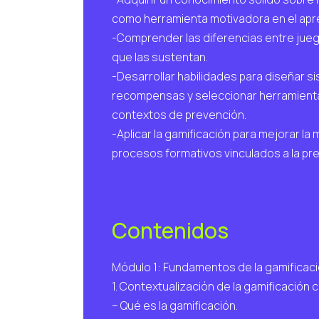
como herramienta motivadora en el apr
-Comprender las diferencias entre juego
que las sustentan.
-Desarrollar habilidades para diseñar 
recompensas y seleccionar herramientas
contextos de prevención.
-Aplicar la gamificación para mejorar la 
procesos formativos vinculados a la pr
Contenidos
Módulo 1: Fundamentos de la gamificac
1. Contextualización de la gamificación
– Qué es la gamificación.