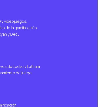
G y videojuegos.
ías de la gamificación.
yan y Deci.
tivos de Locke y Latham.
nsamiento de juego.
ificación.