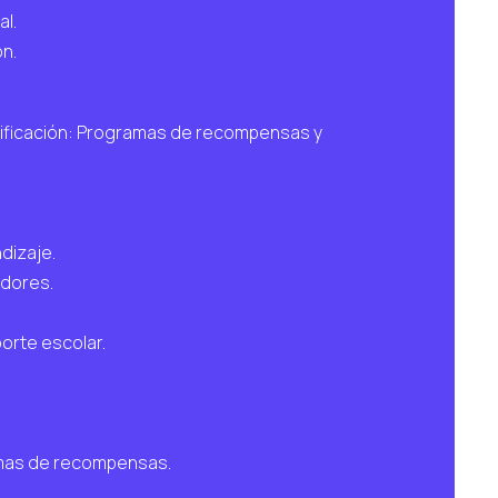
l.
ón.
ificación: Programas de recompensas y
dizaje.
adores.
porte escolar.
ramas de recompensas.