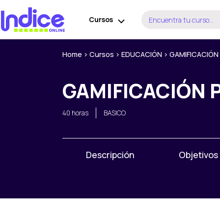
Ir
Buscar
al
Cursos
por:
contenido
Home
>
Cursos
>
EDUCACIÓN
>
GAMIFICACIÓN
GAMIFICACIÓN 
40 horas
BASICO
Descripción
Objetivos