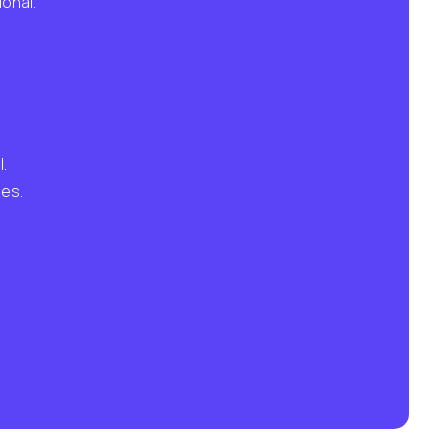
onal.
.
es.