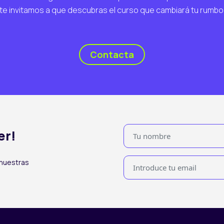
te invitamos a que descubras el curso que cambiará tu rumbo
Contacta
er!
 nuestras