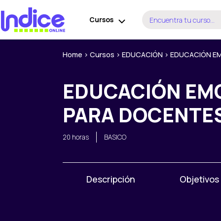
Ir
Buscar
al
Cursos
por:
contenido
Home
>
Cursos
>
EDUCACIÓN
>
EDUCACIÓN EM
EDUCACIÓN EMO
PARA DOCENTE
20 horas
BASICO
Descripción
Objetivos