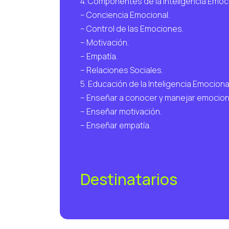
4. Componentes de la Inteligencia Emoci
– Conciencia Emocional.
– Control de las Emociones.
– Motivación.
– Empatía.
– Relaciones Sociales.
5. Educación de la Inteligencia Emocional
– Enseñar a conocer y manejar emocion
– Enseñar motivación.
– Enseñar empatía.
Destinatarios