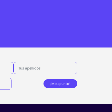
.
¡Me apunto!