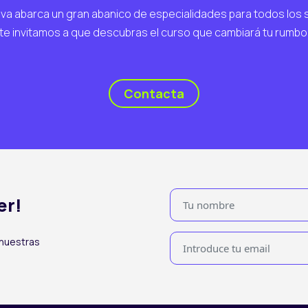
va abarca un gran abanico de especialidades para todos los 
te invitamos a que descubras el curso que cambiará tu rumbo
Contacta
er!
 nuestras