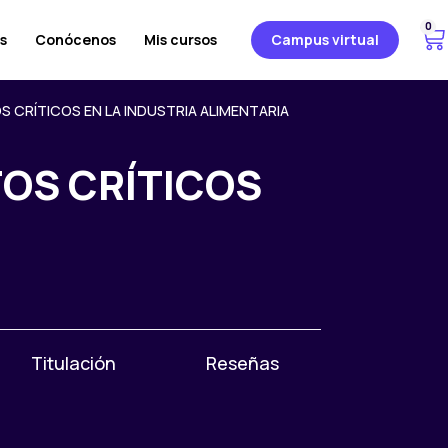
0
C
s
Conócenos
Mis cursos
Campus virtual
a
r
r
 CRÍTICOS EN LA INDUSTRIA ALIMENTARIA
i
t
TOS CRÍTICOS
o
Titulación
Reseñas