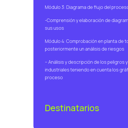
Módulo 3: Diagrama de flujo del proces
-Comprensión y elaboración de diagram
sus usos
Módulo 4: Comprobación en planta de tod
posteriormente un análisis de riesgos
– Análisis y descripción de los peligros
industriales teniendo en cuenta los grá
proceso
Destinatarios