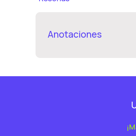
Anotaciones
U
¡M