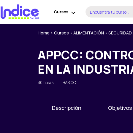
Ir
Buscar
al
Cursos
por:
contenido
Home
>
Cursos
>
ALIMENTACIÓN
>
SEGURIDAD 
APPCC: CONTRO
EN LA INDUSTRI
30 horas
BASICO
Descripción
Objetivos