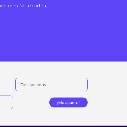
sectores. No te cortes,
.
¡Me apunto!