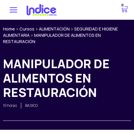
Ir
0
C
al
a
contenido
r
r
Home
>
Cursos
>
ALIMENTACIÓN
>
SEGURIDAD E HIGIENE
ALIMENTARIA
>
MANIPULADOR DE ALIMENTOS EN
i
RESTAURACIÓN
t
o
MANIPULADOR DE
ALIMENTOS EN
RESTAURACIÓN
10 horas
BASICO