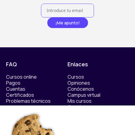
¡Me apunto!
FAQ
Enlaces
Cursos online
Cursos
Pagos
Opiniones
Cuentas
Conócenos
Certificados
Campus virtual
Problemas técnicos
Mis cursos
Contáctanos​
Políticas
Sellos de calidad