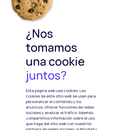
Política Privacidad
Política de Cookies
Política de ventas y
devoluciones
Política de Calidad y
¿Nos
Medioambiente
Política de Seguridad de la
tomamos
Información
una cookie
juntos?
Plataformas de pago
Esta página web usa cookies. Las
Social Media
cookies de este sitio web se usan para
F
I
T
personalizar el contenido y los
anuncios, ofrecer funciones de redes
a
n
w
sociales y analizar el tráfico. Además,
c
s
i
compartimos información sobre el uso
que haga del sitio web con nuestros
e
t
t
partners de redes sociales, publicidad y