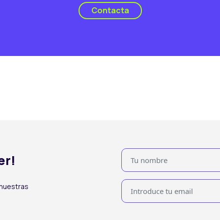
Contacta
er!
 nuestras