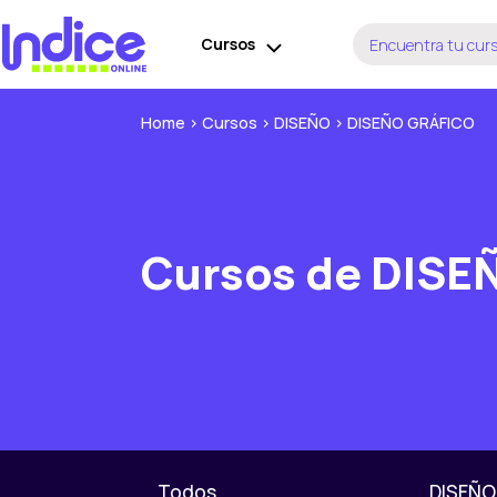
Ir
Buscar
al
Cursos
por:
contenido
Home
>
Cursos
>
DISEÑO
>
DISEÑO GRÁFICO
Cursos de DISE
Todos
DISEÑO