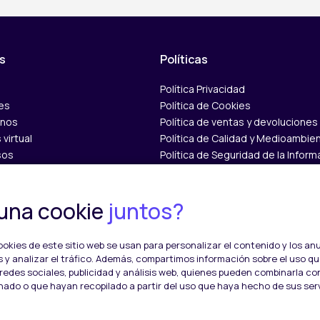
s
Políticas
Política Privacidad
es
Política de Cookies
nos
Política de ventas y devoluciones
virtual
Política de Calidad y Medioambie
sos
Política de Seguridad de la Inform
anos​
una cookie
juntos?
©
2026
Índice Online. Todos los derechos reservados.
okies de este sitio web se usan para personalizar el contenido y los an
 y analizar el tráfico. Además, compartimos información sobre el uso q
redes sociales, publicidad y análisis web, quienes pueden combinarla co
nado o que hayan recopilado a partir del uso que haya hecho de sus serv