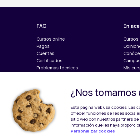
FAQ
Enlace
Cursos online
Cursos
Pagos
Opinion
Cuentas
Conóce
Certificados
Campus 
Problemas técnicos
Mis cur
Contáct
¿Nos tomamos 
Esta página web usa cookies. Las co
ofrecer funciones de redes sociales
sitio web con nuestros partners de 
información que les haya proporcio
Personalizar cookies