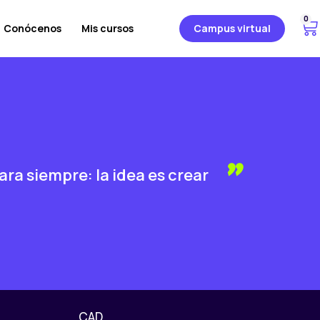
0
C
Conócenos
Mis cursos
Campus virtual
a
r
r
i
t
o
para siempre: la idea es crear
CAD