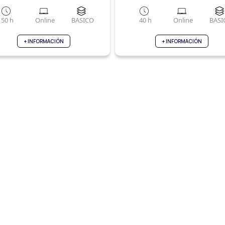
ITORIAL DESDE CERO
50 h
Online
BASICO
40 h
Online
BASI
+ INFORMACIÓN
+ INFORMACIÓN