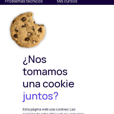
Problemas técnicos
Mis cursos
Contáctanos​
Políticas
Sellos de calidad
Política Privacidad
Política de Cookies
Política de ventas y
devoluciones
Política de Calidad y
¿Nos
Medioambiente
Política de Seguridad de la
tomamos
Información
una cookie
juntos?
Plataformas de pago
Esta página web usa cookies. Las
Social Media