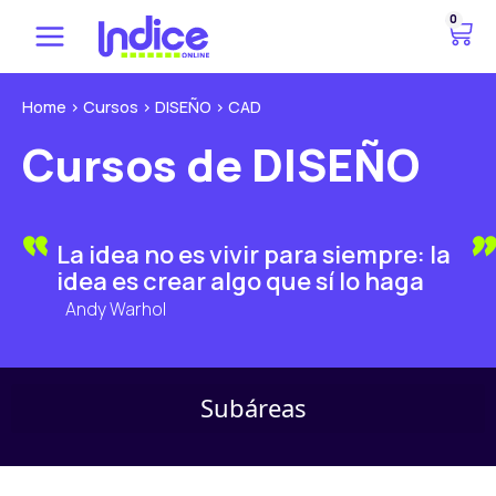
Ir
0
C
al
a
contenido
r
r
Home
>
Cursos
>
DISEÑO
>
CAD
i
Cursos de DISEÑO
t
o
La idea no es vivir para siempre: la
idea es crear algo que sí lo haga
Andy Warhol
Menú
Subáreas
DISEÑO WEB
DISEÑO GRÁFICO