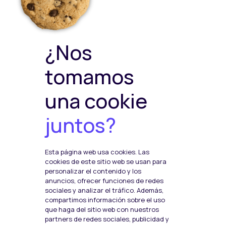
Política Privacidad
Política de Cookies
Política de ventas y
devoluciones
Política de Calidad y
¿Nos
Medioambiente
Política de Seguridad de la
tomamos
Información
una cookie
juntos?
Plataformas de pago
Esta página web usa cookies. Las
Social Media
cookies de este sitio web se usan para
F
I
T
personalizar el contenido y los
anuncios, ofrecer funciones de redes
a
n
w
sociales y analizar el tráfico. Además,
c
s
i
compartimos información sobre el uso
que haga del sitio web con nuestros
e
t
t
partners de redes sociales, publicidad y