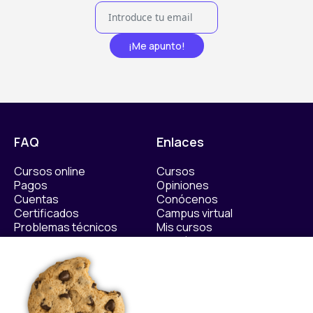
¡Me apunto!
FAQ
Enlaces
Cursos online
Cursos
Pagos
Opiniones
Cuentas
Conócenos
Certificados
Campus virtual
Problemas técnicos
Mis cursos
Contáctanos​
Políticas
Sellos de calidad