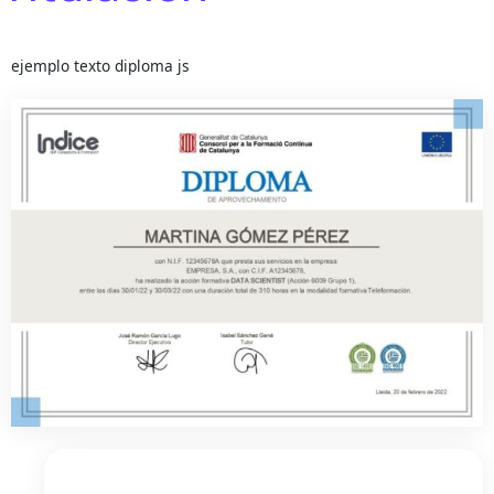
ejemplo texto diploma js