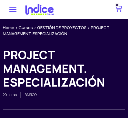
Ir
0
C
al
a
contenido
r
r
Home
>
Cursos
>
GESTIÓN DE PROYECTOS
>
PROJECT
MANAGEMENT. ESPECIALIZACIÓN
i
t
o
PROJECT
MANAGEMENT.
ESPECIALIZACIÓN
20 horas
BASICO